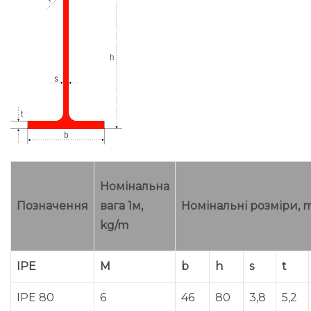
Номінальна
Позначення
вага 1м,
Номінальні розміри,
kg/m
IPE
M
b
h
s
t
IPE 80
6
46
80
3,8
5,2