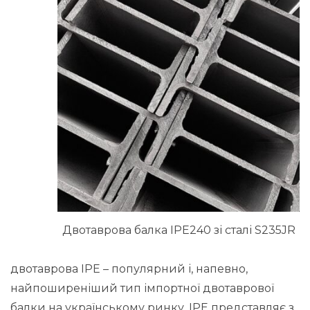
Двотаврова балка IPE240 зі сталі S235JR
двотаврова IPE – популярний і, напевно,
найпоширеніший тип імпортної двотаврової
балки на українському ринку. IPE представляє з