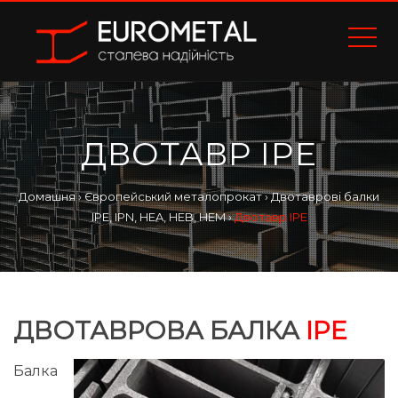
ДВОТАВР IPE
Домашня
›
Європейський металопрокат
›
Двотаврові балки
IPE, IPN, HEA, HEB, HEM
›
Двотавр IPE
ДВОТАВРОВА БАЛКА
IPE
Балка