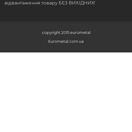
відвантаження товару БЕЗ ВИХІДНИХ!
copyright 2015 eurometal
Eurometal.com.ua