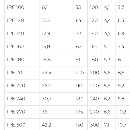
IPE 100
8,1
55
100
4,1
5,7
IPE 120
10,4
64
120
4,4
6,3
IPE 140
12,9
73
140
4,7
6,9
IPE 160
15,8
82
160
5
7,4
IPE 180
18,8
91
180
5,3
8
IPE 200
22,4
100
200
5,6
8,5
IPE 220
26,2
110
220
5,9
9,2
IPE 240
30,7
120
240
6,2
9,8
IPE 270
36,1
135
270
6,6
10,2
IPE 300
42,2
150
300
7,1
10,7