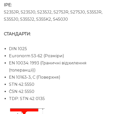
IPE:
S235JR, S235J0, S235J2, S275JR, S275J0, S355JR,
S355J0, S355J2, S355K2, S450J0
СТАНДАРТИ:
DIN 1025
Euronorm 53-62 (Розміри)
EN 10034: 1993 (Граничні відхилення
(толеранції))
EN 10163-3, C (Поверхня)
STN 42 5550
ČSN 42 5550
TDP: STN 42 0135