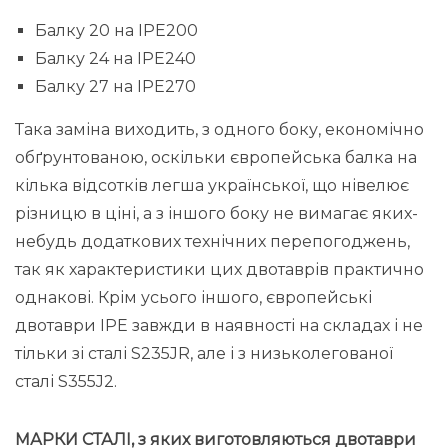
Балку 20 на IPE200
Балку 24 на IPE240
Балку 27 на IPE270
Така заміна виходить, з одного боку, економічно
обґрунтованою, оскільки європейська балка на
кілька відсотків легша української, що нівелює
різницю в ціні, а з іншого боку не вимагає яких-
небудь додаткових технічних перепогоджень,
так як характеристики цих двотаврів практично
однакові. Крім усього іншого, європейські
двотаври IPE завжди в наявності на складах і не
тільки зі сталі S235JR, але і з низьколегованої
сталі S355J2.
МАРКИ СТАЛІ, з яких виготовляються двотаври