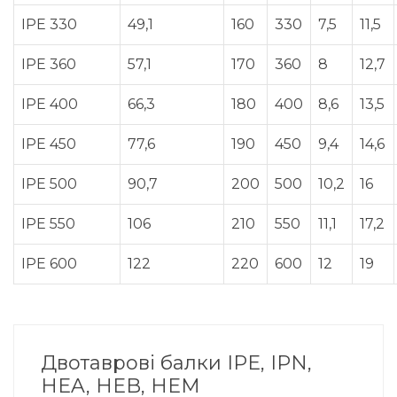
IPE 330
49,1
160
330
7,5
11,5
IPE 360
57,1
170
360
8
12,7
IPE 400
66,3
180
400
8,6
13,5
IPE 450
77,6
190
450
9,4
14,6
IPE 500
90,7
200
500
10,2
16
IPE 550
106
210
550
11,1
17,2
IPE 600
122
220
600
12
19
Двотаврові балки IPE, IPN,
HEA, HEB, HEM