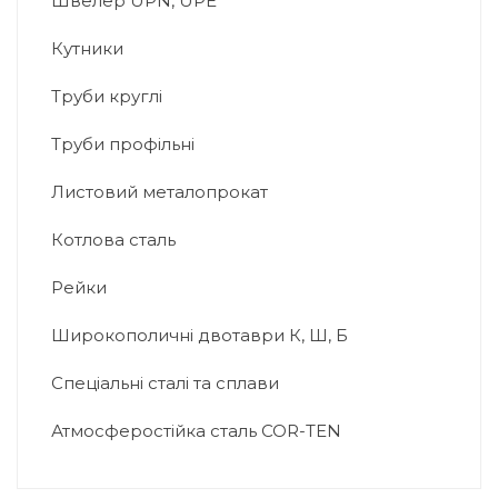
Швелер UPN, UPE
Кутники
Труби круглі
Труби профільні
Листовий металопрокат
Котлова сталь
Рейки
Широкополичні двотаври К, Ш, Б
Спеціальні сталі та сплави
Атмосферостійка сталь COR-TEN