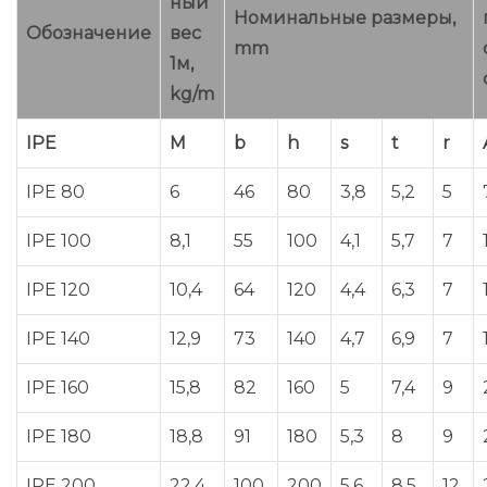
ный
Номинальные размеры,
Обозначение
вес
mm
1м,
kg/m
IPE
M
b
h
s
t
r
IPE 80
6
46
80
3,8
5,2
5
IPE 100
8,1
55
100
4,1
5,7
7
IPE 120
10,4
64
120
4,4
6,3
7
IPE 140
12,9
73
140
4,7
6,9
7
IPE 160
15,8
82
160
5
7,4
9
IPE 180
18,8
91
180
5,3
8
9
IPE 200
22,4
100
200
5,6
8,5
12