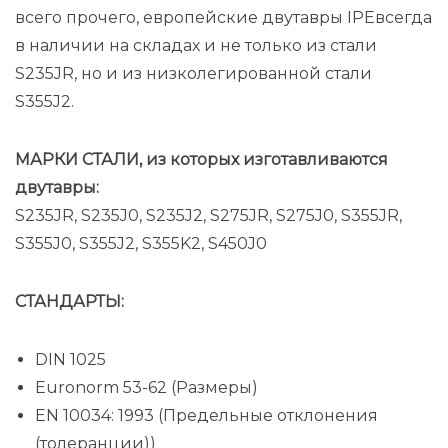
всего прочего, европейские двутавры IPEвсегда
в наличии на складах и не только из стали
S235JR, но и из низколегированной стали
S355J2.
МАРКИ СТАЛИ, из которых изготавливаются
двутавры:
S235JR, S235J0, S235J2, S275JR, S275J0, S355JR,
S355J0, S355J2, S355K2, S450J0
СТАНДАРТЫ:
DIN 1025
Euronorm 53-62 (Размеры)
EN 10034: 1993 (Предельные отклонения
(толеранции))