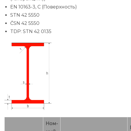
EN 10163-3, C (Поверхность)
STN 42 5550
ČSN 42 5550
TDP: STN 42 0135
Ном-