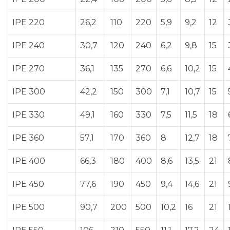
IPE 220
26,2
110
220
5,9
9,2
12
IPE 240
30,7
120
240
6,2
9,8
15
IPE 270
36,1
135
270
6,6
10,2
15
IPE 300
42,2
150
300
7,1
10,7
15
IPE 330
49,1
160
330
7,5
11,5
18
IPE 360
57,1
170
360
8
12,7
18
IPE 400
66,3
180
400
8,6
13,5
21
IPE 450
77,6
190
450
9,4
14,6
21
IPE 500
90,7
200
500
10,2
16
21