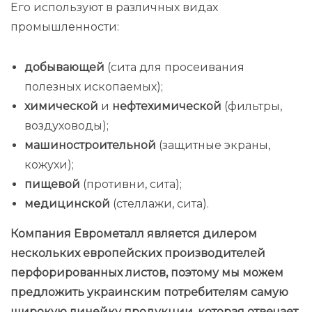
Его используют в различных видах
промышленности:
добывающей
(сита для просеивания
полезных ископаемых);
химической
и
нефтехимической
(фильтры,
воздуховоды);
машиностроительной
(защитные экраны,
кожухи);
пищевой
(противни, сита);
медицинской
(стеллажи, сита).
Компания Еврометалл является дилером
нескольких европейских производителей
перфорированных листов, поэтому мы можем
предложить украинским потребителям самую
широкую линейку продукции, которая отвечает