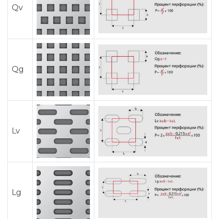
Qv
Qg
Lv
Lg