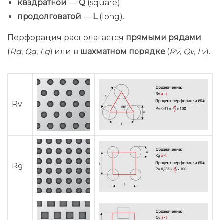
квадратной
—
Q
(square);
продолговатой
—
L
(long).
Перфорация располагается
прямыми рядами
(
Rg
,
Qg
,
Lg
) или в
шахматном порядке
(
Rv
,
Qv
,
Lv
).
Rv
Rg