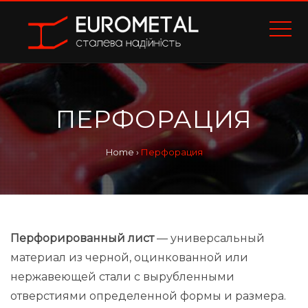
ПЕРФОРАЦИЯ
Home
›
Перфорация
Перфорированный лист
— универсальный
материал из черной, оцинкованной или
нержавеющей стали с вырубленными
отверстиями определенной формы и размера.