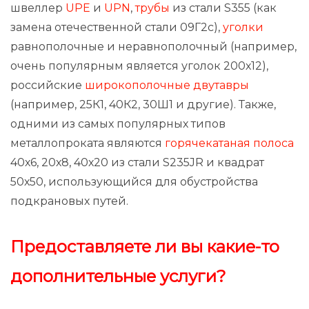
швеллер
UPE
и
UPN
,
трубы
из стали S355 (как
замена отечественной стали 09Г2с),
уголки
равнополочные и неравнополочный (например,
очень популярным является уголок 200х12),
российские
широкополочные двутавры
(например, 25К1, 40К2, 30Ш1 и другие). Также,
одними из самых популярных типов
металлопроката являются
горячекатаная полоса
40х6, 20х8, 40х20 из стали S235JR и квадрат
50х50, использующийся для обустройства
подкрановых путей.
Предоставляете ли вы какие-то
дополнительные услуги?