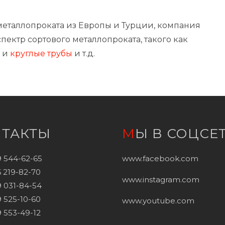
 металлопроката из Европы и Турции, компания
пектр сортового металлопроката, такого как
и
круглые трубы
и т.д.
НТАКТЫ
МЫ В СОЦСЕ
9 544-62-65
www.facebook.com
 219-82-70
www.instagram.com
 031-84-54
 525-10-60
www.youtube.com
 553-49-12