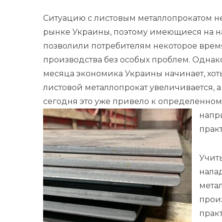
Ситуацию с листовым металлопрокатом н
рынке Украины, поэтому имеющиеся на на
позволили потребителям некоторое врем
производства без особых проблем. Однако,
месяца экономика Украины начинает, хоть
листовой металлопрокат увеличивается, а 
сегодня это уже привело к определенному
напри
практ
Учит
нала
метал
прои
прак