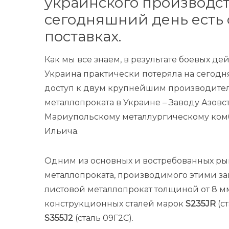
украинского производст
сегодняшний день есть
поставках.
Как мы все знаем, в результате боевых де
Украина практически потеряла на сегод
доступ к двум крупнейшим производите
металлопроката в Украине – Заводу Азовс
Мариупольскому металлургическому ком
Ильича.
Одним из основных и востребованных р
металлопроката, производимого этими за
листовой металлопрокат толщиной от 8 мм
конструкционных сталей марок
S235JR
(ст
S355J2
(сталь 09Г2С).