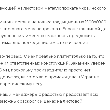
твующей на листовом металлопрокате украинского
атов листов, а не только традиционных 1500х6000
 листового металлопроката в Европе толщиной до
х рулонов, мы имеем возможность предложить
тимально подходящие им с точки зрения
во-первых, Клиент реально платит только за то, что
ления ответственных конструкций, Заказчик уверен,
7,5 мм, поскольку производителю просто нет
опусках, как это часто происходило в Украине
теоретическому весу.
 а наши менеджеры с радостью предоставят всю
можных раскроях и ценах на листовой