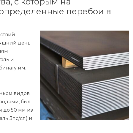
ва, с которым на
 определенные перебои в
йствий
няшний день
лям
таль и
бинату им.
ынком видов
водами, был
 до 50 мм из
аль 3пс/сп) и