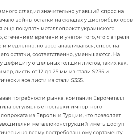
емного сгладил значительно упавший спрос на
чало войны остатки на складах у дистрибьюторов
я еще покупать металлопрокат украинского
 с течением времени и учетом того, что с апреля
 и медленно, но восстанавливаться, спрос на
его остатки, соответственно, уменьшаются. На
 дефициту отдельных толщин листов, таких как,
мер, листы от 12 до 25 мм из стали S235
и
ически все листи из стали S355.
ывая потребности рынка, компания Еврометалл
дила регулярные поставки импортного
лопроката из Европы и Турции, что позволяет
зводителям металлоконструкций иметь доступ
тически ко всему востребованному сортаменту