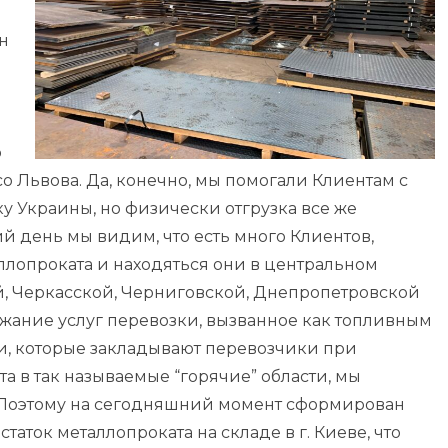
н
о
 Львова. Да, конечно, мы помогали Клиентам с
у Украины, но физически отгрузка все же
й день мы видим, что есть много Клиентов,
ллопроката и находяться они в центральном
й, Черкасской, Черниговской, Днепропетровской
ожание услуг перевозки, вызванное как топливным
и, которые закладывают перевозчики при
а в так называемые “горячие” области, мы
 Поэтому на сегодняшний момент сформирован
аток металлопроката на складе в г. Киеве, что