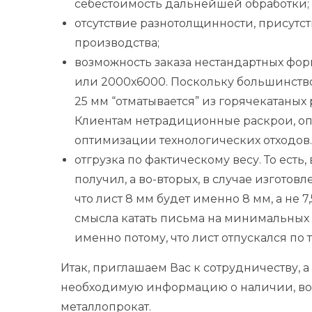
себестоимость дальнейшей обработки;
отсутствие разнотолщинности, присутс
производства;
возможность заказа нестандартных форм
или 2000х6000. Поскольку большинство
25 мм “отматывается” из горячекатаны
Клиентам нетрадиционные раскрои, оп
оптимизации технологических отходов.
отгрузка по фактическому весу. То есть, 
получил, а во-вторых, в случае изготов
что лист 8 мм будет именно 8 мм, а не 
смысла катать письма на минимальных д
именно потому, что лист отпускался по 
Итак, приглашаем Вас к сотрудничеству,
необходимую информацию о наличии, воз
металлопрокат.