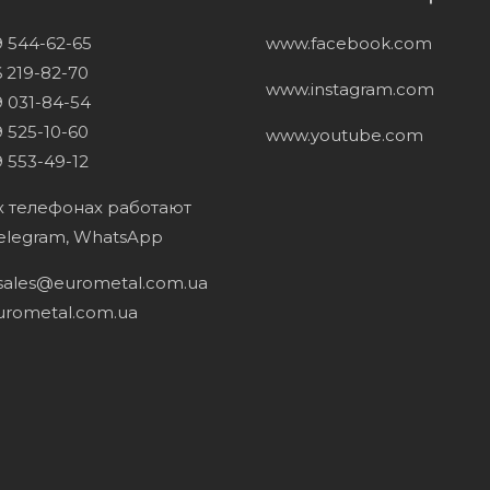
9 544-62-65
www.facebook.com
 219-82-70
www.instagram.com
 031-84-54
 525-10-60
www.youtube.com
 553-49-12
х телефонах работают
Telegram, WhatsApp
sales@eurometal.com.ua
urometal.com.ua