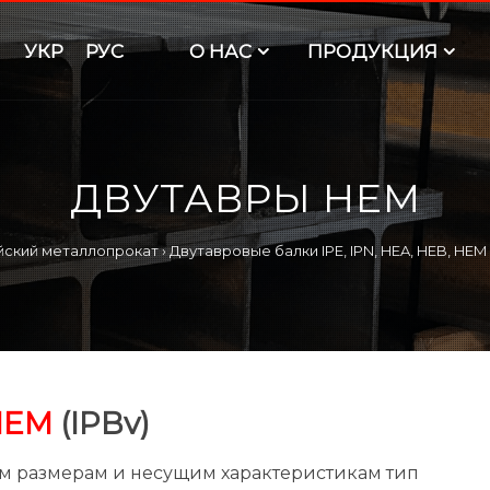
УКР
РУС
O НАС
ПРОДУКЦИЯ
ДВУТАВРЫ HEM
йский металлопрокат
›
Двутавровые балки IPE, IPN, HEA, HEB, HEM
HEM
(IPBv
)
м размерам и несущим характеристикам тип