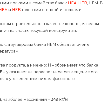
ыми полками в семействе балок
HEA
,
HEB
, HEM. В
HEA
и
HEB
толстыми стенкой и полками.
ком строительстве в качестве колонн, тяжелом
ния как часть несущей конструкции.
ок, двутавровая балка HEM обладает очень
ературам.
а продукта, а именно:
Н
– обозначает, что балка
Е
– указывает на параллельное размещение его
ля к утяжеленным видам фасонного
м
, наиболее массивный –
349 кг/м
.