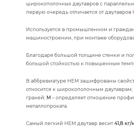
широкополочных двутавров с параллельн
первую очередь отличается от двутавров
Используется в промышленном и гражданс
машиностроении, при монтаже оборудова
Благодаря большой толщине стенки и пол
большой стойкостью к повышенным темп
В аббревиатуре HEM зашифрованы свойств
относится к широкополочным двутаврам;
граней;
М
–
определяет отношение профи
металлопроката.
Самый легкий HEM двутавр весит
41,8 кг/