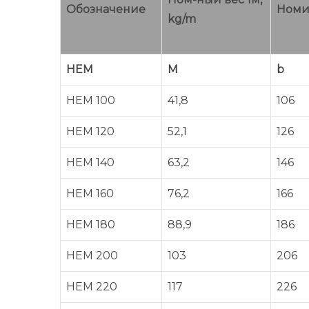
Обозначение
Номи
kg/m
HEM
M
b
HEM 100
41,8
106
HEM 120
52,1
126
HEM 140
63,2
146
HEM 160
76,2
166
HEM 180
88,9
186
HEM 200
103
206
HEM 220
117
226