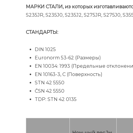
МАРКИ СТАЛИ, из которых изготавливают
S235JR, S235J0, S235J2, S275JR, S275J0, S35
СТАНДАРТЫ:
DIN 1025
Euronorm 53-62 (Размеры)
EN 10034: 1993 (Предельные отклонени
EN 10163-3, C (Поверхность)
STN 42 5550
ČSN 42 5550
TDP: STN 42 0135
Ном-ный вес 1м,