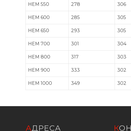
HEM 550
278
306
HEM 600
285
305
HEM 650
293
305
HEM 700
301
304
HEM 800
317
303
HEM 900
333
302
HEM 1000
349
302
АДРЕСА
КО