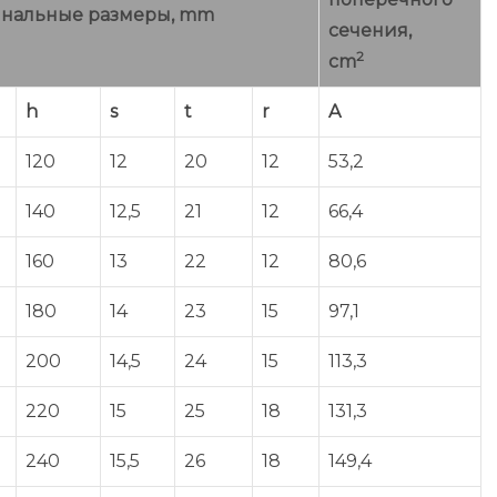
нальные размеры, mm
сечения,
2
cm
h
s
t
r
A
120
12
20
12
53,2
140
12,5
21
12
66,4
160
13
22
12
80,6
180
14
23
15
97,1
200
14,5
24
15
113,3
220
15
25
18
131,3
240
15,5
26
18
149,4