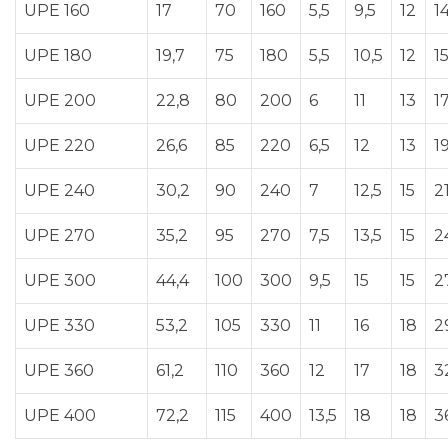
UPE 160
17
70
160
5,5
9,5
12
1
UPE 180
19,7
75
180
5,5
10,5
12
1
UPE 200
22,8
80
200
6
11
13
1
UPE 220
26,6
85
220
6,5
12
13
1
UPE 240
30,2
90
240
7
12,5
15
2
UPE 270
35,2
95
270
7,5
13,5
15
2
UPE 300
44,4
100
300
9,5
15
15
2
UPE 330
53,2
105
330
11
16
18
2
UPE 360
61,2
110
360
12
17
18
3
UPE 400
72,2
115
400
13,5
18
18
3