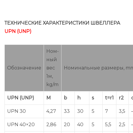
ТЕХНИЧЕСКИЕ ХАРАКТЕРИСТИКИ ШВЕЛЛЕРА
UPN (UNP)
Ном-
ный
Обозначение
вес
Номинальные размеры, m
1м,
kg/m
UPN (UNP)
M
b
h
s
t=r1
r2
UPN 30
4,27
33
30
5
7
3,5
UPN 40×20
2,86
20
40
5
5,5
2,5