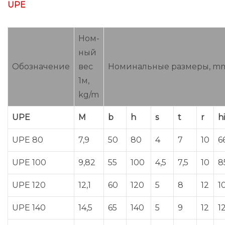
UPE
Ном-
ный
Обозначение
вес
Номинальные размеры, m
1м,
kg/m
UPE
M
b
h
s
t
r
hi
UPE 80
7,9
50
80
4
7
10
6
UPE 100
9,82
55
100
4,5
7,5
10
8
UPE 120
12,1
60
120
5
8
12
1
UPE 140
14,5
65
140
5
9
12
1