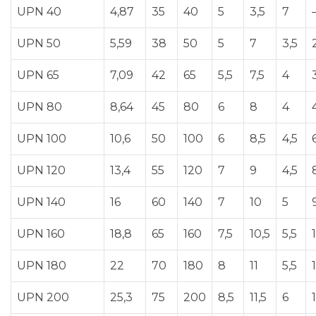
UPN 40
4,87
35
40
5
3,5
7
UPN 50
5,59
38
50
5
7
3,5
UPN 65
7,09
42
65
5,5
7,5
4
UPN 80
8,64
45
80
6
8
4
UPN 100
10,6
50
100
6
8,5
4,5
UPN 120
13,4
55
120
7
9
4,5
UPN 140
16
60
140
7
10
5
UPN 160
18,8
65
160
7,5
10,5
5,5
UPN 180
22
70
180
8
11
5,5
UPN 200
25,3
75
200
8,5
11,5
6