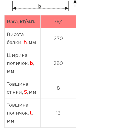
Вага,
кг/м.п.
76,4
Висота
270
балки,
h
,
мм
Ширина
поличок,
b
,
280
мм
Товщина
8
стінки,
S
,
мм
Товщина
поличок,
t
,
13
мм