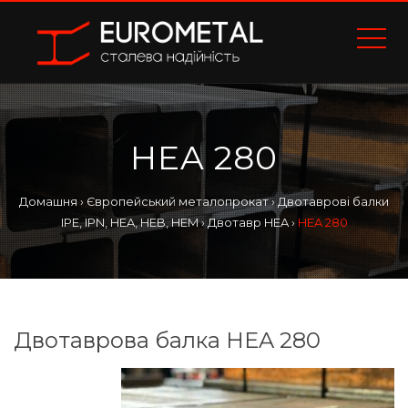
HEA 280
Домашня
›
Європейський металопрокат
›
Двотаврові балки
IPE, IPN, HEA, HEB, HEM
›
Двотавр HEA
›
HEA 280
Двотаврова балка HEA 280