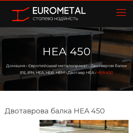
HEA 450
Домашня
›
Європейський металопрокат
›
Двотаврові балки
IPE, IPN, HEA, HEB, HEM
›
Двотавр HEA
›
HEA 450
Двотаврова балка HEA 450