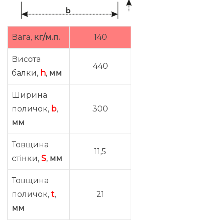
Вага,
кг/м.п.
140
Висота
440
балки,
h
,
мм
Ширина
поличок,
b
,
300
мм
Товщина
11,5
стінки,
S
,
мм
Товщина
поличок,
t
,
21
мм