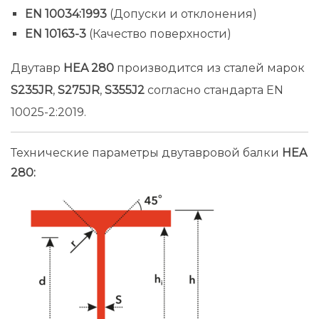
EN 10034:1993
(Допуски и отклонения)
EN 10163-3
(Качество поверхности)
Двутавр
HEA 280
производится из сталей марок
S235JR
,
S275JR
,
S355J2
согласно стандарта EN
10025-2:2019.
Технические параметры двутавровой балки
HEA
280: