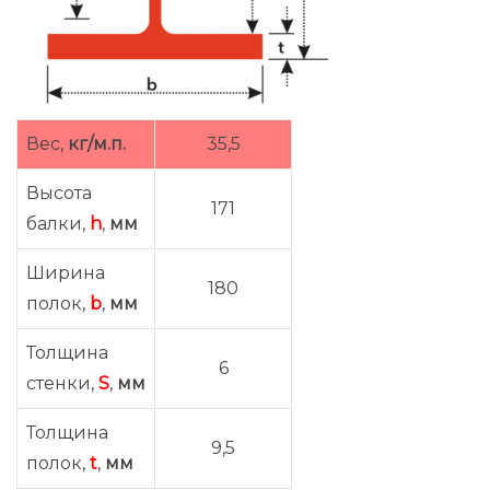
Вес,
кг/м.п.
35,5
Высота
171
балки,
h
,
мм
Ширина
180
полок,
b
,
мм
Толщина
6
стенки,
S
,
мм
Толщина
9,5
полок,
t
,
мм