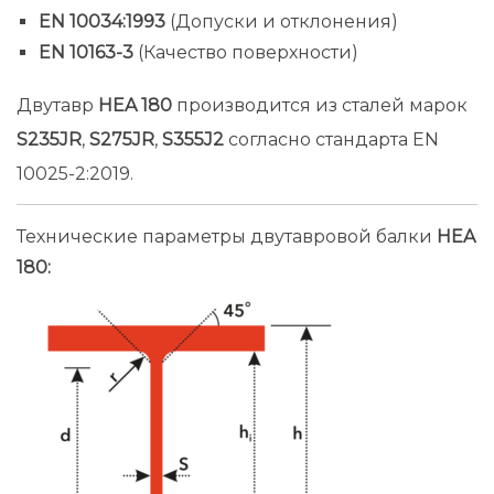
EN 10034:1993
(Допуски и отклонения)
EN 10163-3
(Качество поверхности)
Двутавр
HEA 180
производится из сталей марок
S235JR
,
S275JR
,
S355J2
согласно стандарта EN
10025-2:2019.
Технические параметры двутавровой балки
HEA
180: