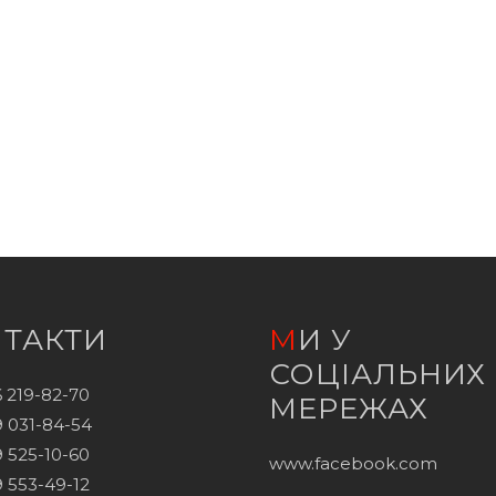
НТАКТИ
МИ У
СОЦІАЛЬНИХ
 219-82-70
МЕРЕЖАХ
 031-84-54
 525-10-60
www.facebook.com
 553-49-12