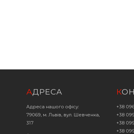
АДРЕСА
КО
Адреса нашого офісу:
+38 096
79069, м. Львів, вул. Шевченка,
+38 099
317
+38 099
+38 099