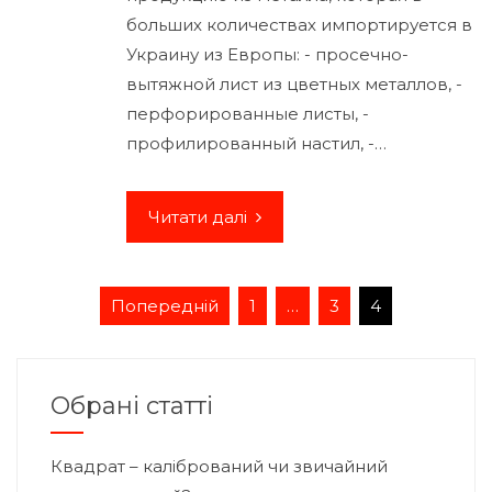
больших количествах импортируется в
Украину из Европы: - просечно-
вытяжной лист из цветных металлов, -
перфорированные листы, -
профилированный настил, -…
Читати далі
Навігація
Попередній
1
…
3
4
записів
Обрані статті
Квадрат – калібрований чи звичайний