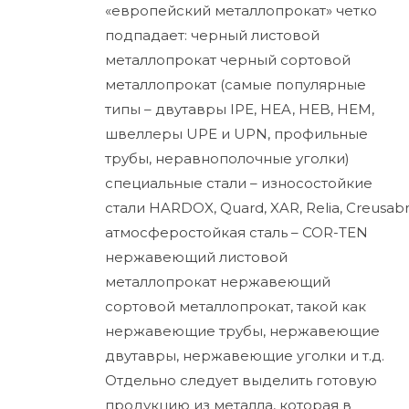
«европейский металлопрокат» четко
подпадает: черный листовой
металлопрокат черный сортовой
металлопрокат (самые популярные
типы – двутавры IPE, HEA, HEB, HEM,
швеллеры UPE и UPN, профильные
трубы, неравнополочные уголки)
специальные стали – износостойкие
стали HARDOX, Quard, XAR, Relia, Creusabr
атмосферостойкая сталь – COR-TEN
нержавеющий листовой
металлопрокат нержавеющий
сортовой металлопрокат, такой как
нержавеющие трубы, нержавеющие
двутавры, нержавеющие уголки и т.д.
Отдельно следует выделить готовую
продукцию из металла, которая в