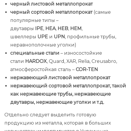
черный листовой металлопрокат
черный сортовой металлопрокат
(самые
популярные типы –
двутавры
IPE
,
HEA
,
HEB
,
HEM
,
швеллеры
UPE
и
UPN
, профильные трубы,
неравнополочные уголки)
специальные стали
– износостойкие
стали
HARDOX
, Quard, XAR, Relia, Creusabro,
атмосферостойкая сталь –
COR-TEN
нержавеющий листовой металлопрокат
нержавеющий сортовой металлопрокат, такой
как нержавеющие трубы, нержавеющие
двутавры, нержавеющие уголки и т.д.
Отдельно следует выделить готовую
продукцию из металла, которая в больших