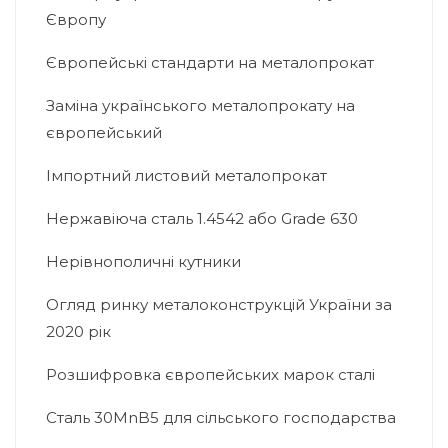
Європу
Європейські стандарти на металопрокат
Заміна українського металопрокату на
європейський
Імпортний листовий металопрокат
Нержавіюча сталь 1.4542 або Grade 630
Нерівнополичні кутники
Огляд ринку металоконструкцій України за
2020 рік
Розшифровка європейських марок сталі
Сталь 30MnB5 для сільського господарства