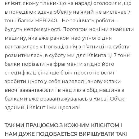
клієнт, якому тільки-що на нараді оголосили, що
в понеділок здача об’єкту на який не вистачає 7
тонн балки HEB 240… Не закінчать роботи –
будуть неприємності. Протягом ночі ми знайшли
машину, яка вже ранком наступного дня
вантажилась у Польщі, в ніч з п’ятниці на суботу
розмитнилась, в суботу ми для Клієнта ці 7 тонн
балки порізали на фрагменти згідно його
специфікації, інакше б він просто не встиг
зробити цього у себе на заводі, знову ж таки
вночі завантажили і в неділю в обід машина з
балками вже розвантажувалась в Києві. Об’єкт
зданий, і Клієнт і ми щасливі!
ТАК МИ ПРАЦЮЄМО З КОЖНИМ КЛІЄНТОМ І
НАМ ДУЖЕ ПОДОБАЄТЬСЯ ВИРІШУВАТИ ТАКІ