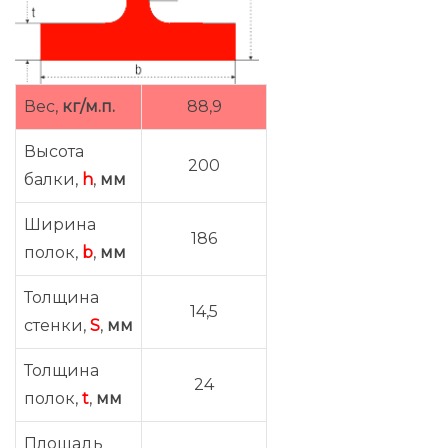
Вес,
кг/м.п.
88,9
Высота
200
балки,
h
,
мм
Ширина
186
полок,
b
,
мм
Толщина
14,5
стенки,
S
,
мм
Толщина
24
полок,
t
,
мм
Площадь