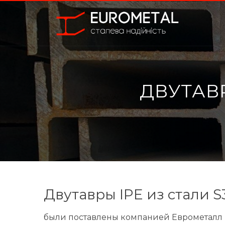
ДВУТАВ
Двутавры IPE из стали S
были поставлены компанией Еврометалл в