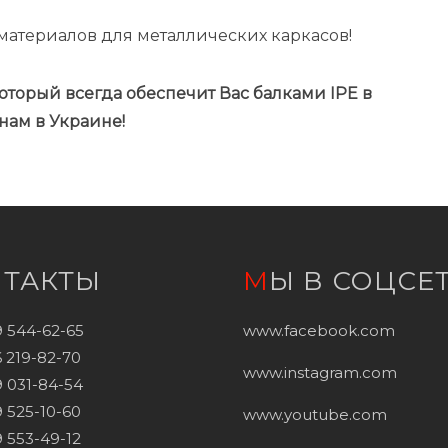
 материалов для металлических каркасов!
торый всегда обеспечит Вас балками IPE в
нам в Украине!
НТАКТЫ
МЫ В СОЦСЕ
9 544-62-65
www.facebook.com
 219-82-70
www.instagram.com
 031-84-54
 525-10-60
www.youtube.com
 553-49-12