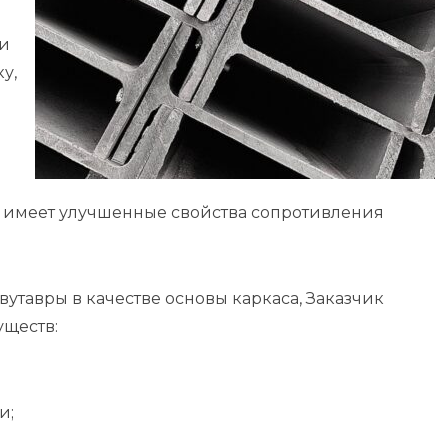
ли
ку,
H имеет улучшенные свойства сопротивления
.
утавры в качестве основы каркаса, Заказчик
уществ:
и;