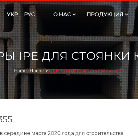
УКР
РУС
O НАС
ПРОДУКЦИЯ
РЫ IPE ДЛЯ СТОЯНКИ 
Home
›
Новости
›
Двутавры IPE для стоянки катеров
355
 середине марта 2020 года для строительства