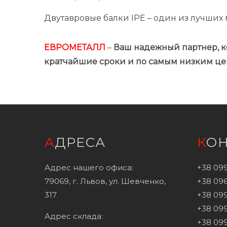
Двутавровые балки IPE – один из лучших
ЕВРОМЕТАЛЛ
–
Ваш надежный партнер, ко
кратчайшие сроки и по самым низким це
АДРЕСА
КО
Адрес нашего офиса:
+38 09
79069, г. Львов, ул. Шевченко,
+38 096
317
+38 099
+38 099
Адрес склада:
+38 099