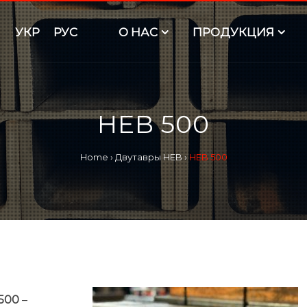
УКР
РУС
O НАС
ПРОДУКЦИЯ
HEB 500
Home
›
Двутавры HEB
›
HEB 500
500
–