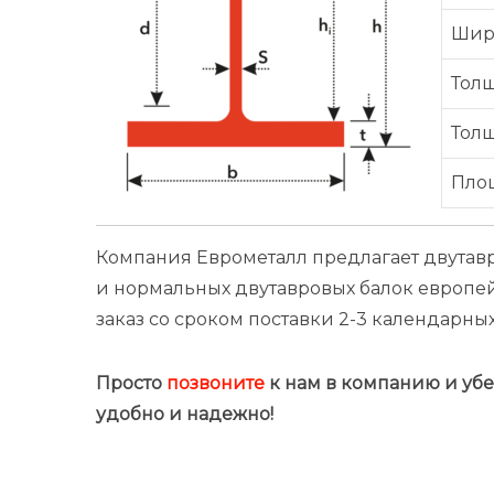
Шир
Толщ
Тол
Пло
Компания Еврометалл предлагает двутав
и нормальных двутавровых балок европей
заказ со сроком поставки 2-3 календарных
Просто
позвоните
к нам в компанию и убед
удобно и надежно!