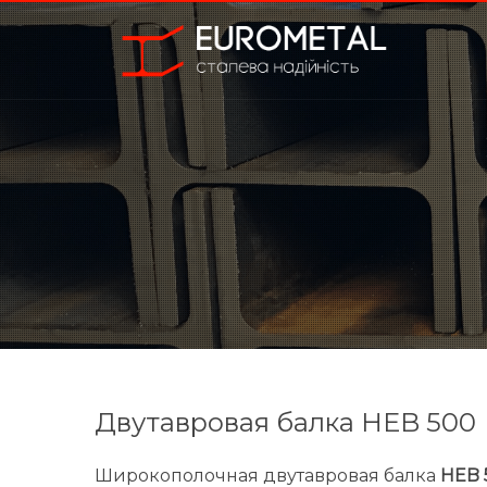
Двутавровая балка HEB 500
Широкополочная двутавровая балка
HEB 