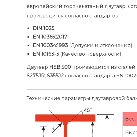
европейский горячекатаный двутавр, ко
производится согласно стандартов:
DIN 1025
EN 10365:2017
EN 10034:1993
(Допуски и отклонения)
EN 10163-3
(Качество поверхности)
Двутавр
HEB 500
производится из сталей
S275JR
,
S355J2
согласно стандарта EN 10025
Технические параметры двутавровой ба
Вес,
Высо