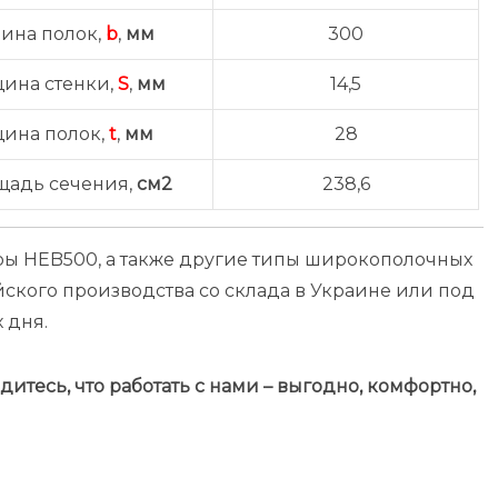
ина полок,
b
,
мм
300
ина стенки,
S
,
мм
14,5
щина полок,
t
,
мм
28
щадь сечения,
см2
238,6
ры HEB500, а также другие типы широкополочных
ского производства со склада в Украине или под
 дня.
итесь, что работать с нами – выгодно
, комфортно,