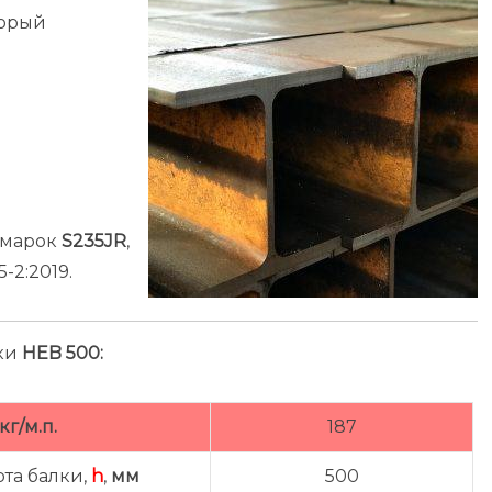
торый
 марок
S235JR
,
-2:2019.
лки
HEB 500:
кг/м.п.
187
та балки,
h
,
мм
500