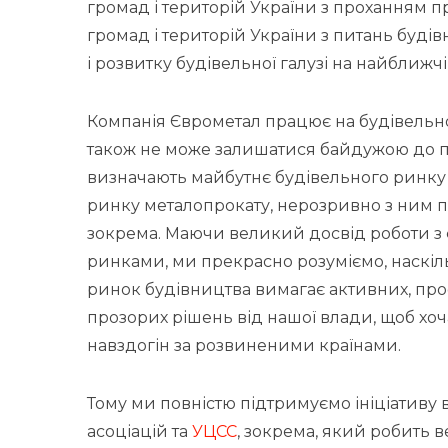
громад і територій України з проханням п
громад і територій України з питань буд
і розвитку будівельної галузі на найближчі
Компанія Єврометал працює на будівельно
також не може залишатися байдужою до по
визначають майбутнє будівельного ринку У
ринку металопрокату, нерозривно з ним п
зокрема. Маючи великий досвід роботи 
ринками, ми прекрасно розуміємо, наскі
ринок будівництва вимагає активних, про
прозорих рішень від нашої влади, щоб хоч
навздогін за розвиненими країнами.
Тому ми повністю підтримуємо ініціативу в
асоціацій та
УЦСС
, зокрема, який робить 