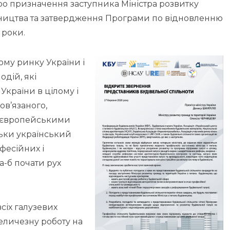
ро призначення заступника Міністра розвитку
івництва та затвердження Програми по відновленню
 роки.
му ринку України і
дій, які
країни в цілому і
ов’язаного,
з європейськими
льки український
фесійних і
а-б почати рух
сіх галузевих
величезну роботу на