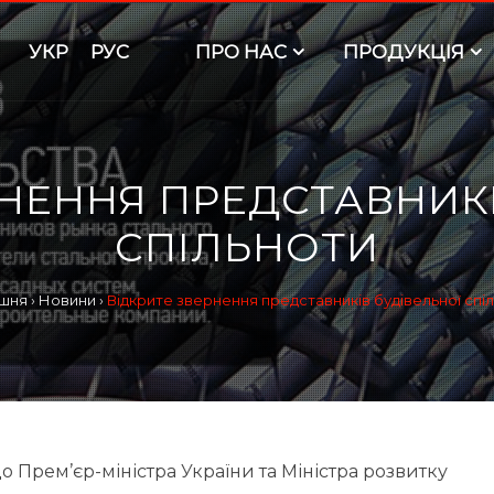
УКР
РУС
ПРО НАС
ПРОДУКЦІЯ
РНЕННЯ ПРЕДСТАВНИКІ
СПІЛЬНОТИ
шня
›
Новини
›
Відкрите звернення представників будівельної спі
до Прем’єр-міністра України та Міністра розвитку