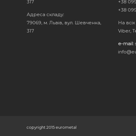
317
+38 099
+38 099
Адреса складу:
79069, м. Львів, вул. Шевченка,
На всі
317
Viber, 
e-mail:
info@e
copyright 2015 eurometal