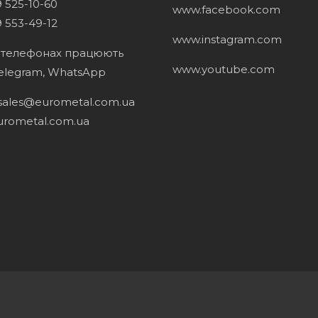
 525-10-60
www.facebook.com
 553-49-12
www.instagram.com
х телефонах працюють
www.youtube.com
Telegram, WhatsApp
sales@eurometal.com.ua
urometal.com.ua