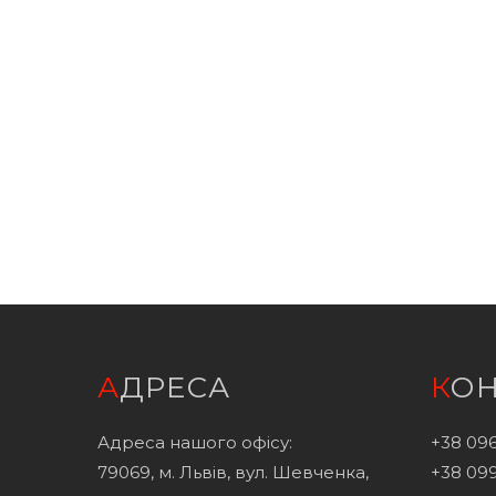
АДРЕСА
КО
Адреса нашого офісу:
+38 096
79069, м. Львів, вул. Шевченка,
+38 099